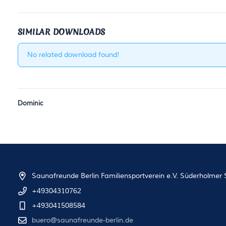
SIMILAR DOWNLOADS
No related download found!
Dominic
Saunafreunde Berlin Familiensportverein e.V. Süderholmer S
+49304310762
+493041508584
buero@saunafreunde-berlin.de