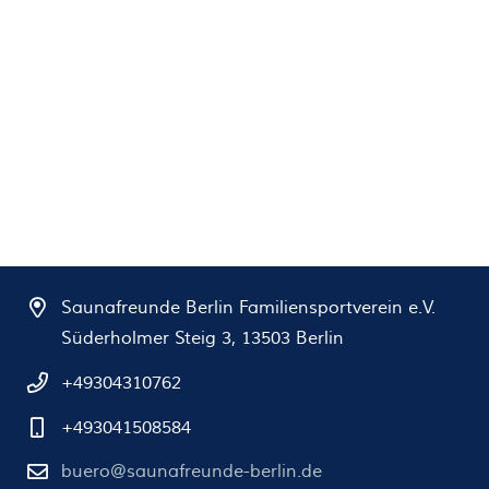
Saunafreunde Berlin Familiensportverein e.V.
Süderholmer Steig 3, 13503 Berlin
+49304310762
+493041508584
buero@saunafreunde-berlin.de