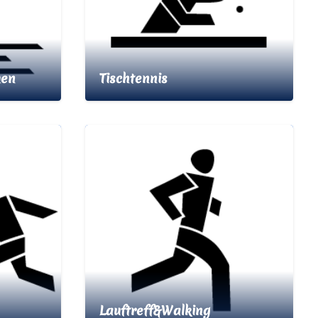
men
Tischtennis
Lauftreff&Walking