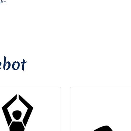
fte.
ebot