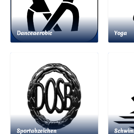
Danceaerobic
Yoga
Sportabzeichen
Schwi