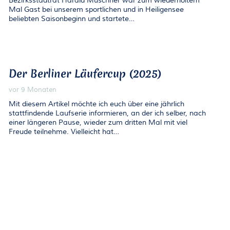
Bezirksstadtrat Harald Muschner war zum wiederholtem
Mal Gast bei unserem sportlichen und in Heiligensee
beliebten Saisonbeginn und startete…
Der Berliner Läufercup (2025)
vor 9 Monaten
Mit diesem Artikel möchte ich euch über eine jährlich
stattfindende Laufserie informieren, an der ich selber, nach
einer längeren Pause, wieder zum dritten Mal mit viel
Freude teilnehme. Vielleicht hat…