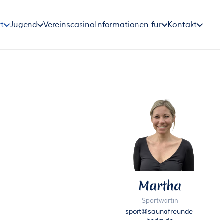
t
Jugend
Vereinscasino
Informationen für
Kontakt
Martha
Sportwartin
sport@saunafreunde-