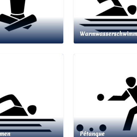
Warmwasserschwim
mmen
Pétanque