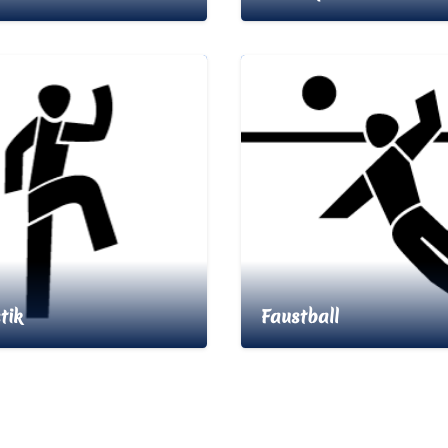
tik
Faustball