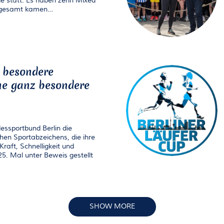
 statt. Es haben zehn Mixed
nsgesamt kamen…
 besondere
ne ganz besondere
essportbund Berlin die
en Sportabzeichens, die ihre
raft, Schnelligkeit und
5. Mal unter Beweis gestellt
SHOW MORE