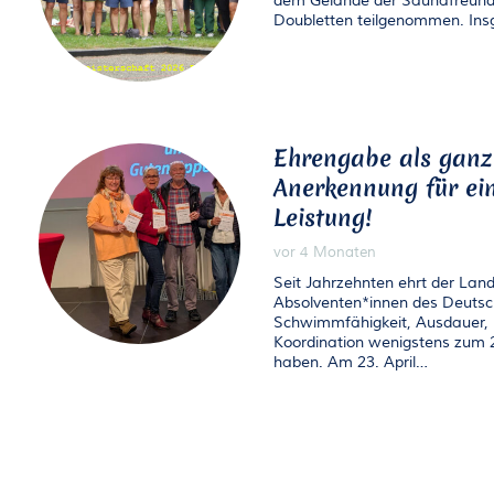
dem Gelände der Saunafreunde
Doubletten teilgenommen. I
Ehrengabe als ganz
Anerkennung für ei
Leistung!
vor 4 Monaten
Seit Jahrzehnten ehrt der Land
Absolventen*innen des Deutsch
Schwimmfähigkeit, Ausdauer, K
Koordination wenigstens zum 2
haben. Am 23. April…