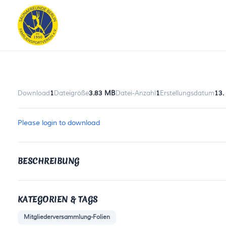
Download
1
Dateigröße
3.83 MB
Datei-Anzahl
1
Erstellungsdatum
13.
Please login to download
BESCHREIBUNG
KATEGORIEN & TAGS
Mitgliederversammlung-Folien