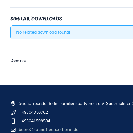
SIMILAR DOWNLOADS
No related download found!
Dominic
Saunafreunde Berlin Familiensportverein e.V. Süderholmer S
+49304310762
+493041508584
buero@saunafreunde-berlin.de