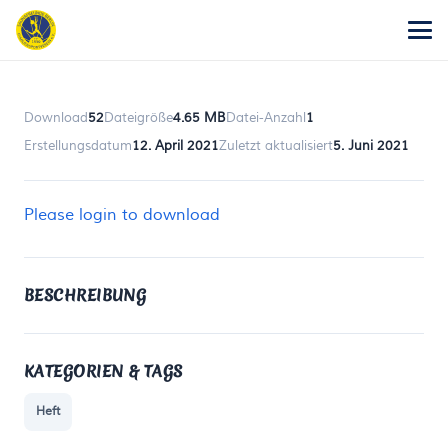
Download
52
Dateigröße
4.65 MB
Datei-Anzahl
1
Erstellungsdatum
12. April 2021
Zuletzt aktualisiert
5. Juni 2021
Please login to download
BESCHREIBUNG
KATEGORIEN & TAGS
Heft