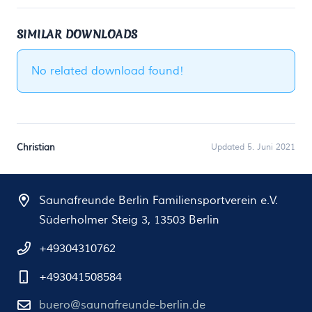
SIMILAR DOWNLOADS
No related download found!
Christian
Updated 5. Juni 2021
Saunafreunde Berlin Familiensportverein e.V.
Süderholmer Steig 3, 13503 Berlin
+49304310762
+493041508584
buero@saunafreunde-berlin.de