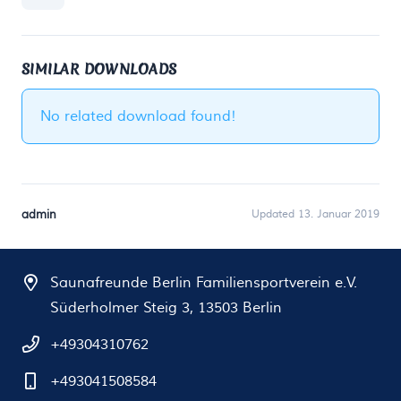
SIMILAR DOWNLOADS
No related download found!
admin
Updated 13. Januar 2019
Saunafreunde Berlin Familiensportverein e.V.
Süderholmer Steig 3, 13503 Berlin
+49304310762
+493041508584