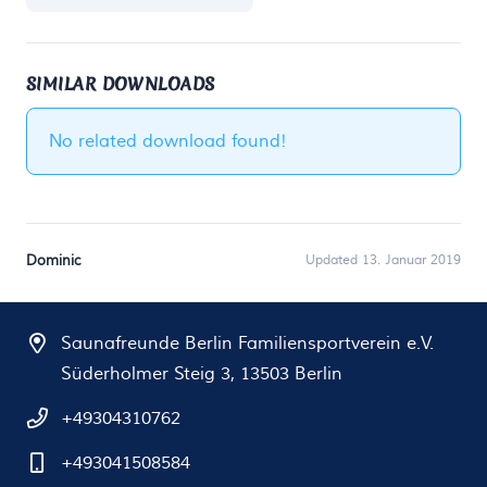
SIMILAR DOWNLOADS
No related download found!
Dominic
Updated 13. Januar 2019
Saunafreunde Berlin Familiensportverein e.V.
Süderholmer Steig 3, 13503 Berlin
+49304310762
+493041508584