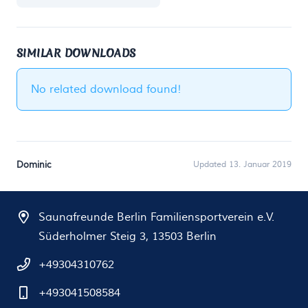
SIMILAR DOWNLOADS
No related download found!
Dominic
Updated 13. Januar 2019
Saunafreunde Berlin Familiensportverein e.V.
Süderholmer Steig 3, 13503 Berlin
+49304310762
+493041508584