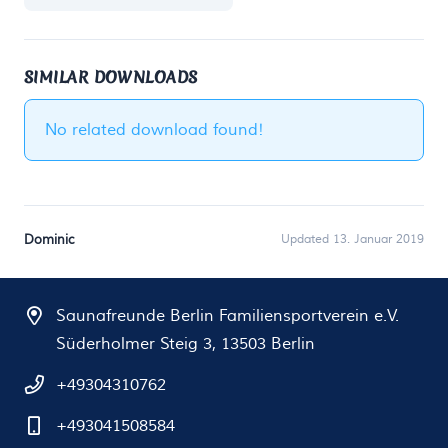
SIMILAR DOWNLOADS
No related download found!
Dominic
Updated 13. Januar 2019
Saunafreunde Berlin Familiensportverein e.V.
Süderholmer Steig 3, 13503 Berlin
+49304310762
+493041508584