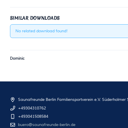
SIMILAR DOWNLOADS
No related download found!
Dominic
Saunafreunde Berlin Familiensportverein e.V. Süderholmer S
+49304310762
+493041508584
buero@saunafreunde-berlin.de