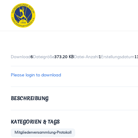
Download
6
Dateigröße
373.20 KB
Datei-Anzahl
1
Erstellungsdatum
1
Please login to download
BESCHREIBUNG
KATEGORIEN & TAGS
Mitgliederversammlung-Protokoll