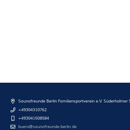
Saunafreunde Berlin Familiensportverein e.V. Süderholmer S
+49304310762
+493041508584
buero@saunafreunde-berlin.de