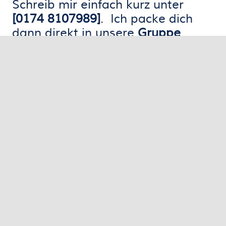
Schreib mir einfach kurz unter
[0174 8107989]
. Ich packe dich
dann direkt in unsere
Gruppe
,
damit du beim nächsten Mal
dabei bist!
Wo die Straße endet, fängt die 
Saunafreunde Berlin Familiensportverein e.V.
Süderholmer Steig 3, 13503 Berlin